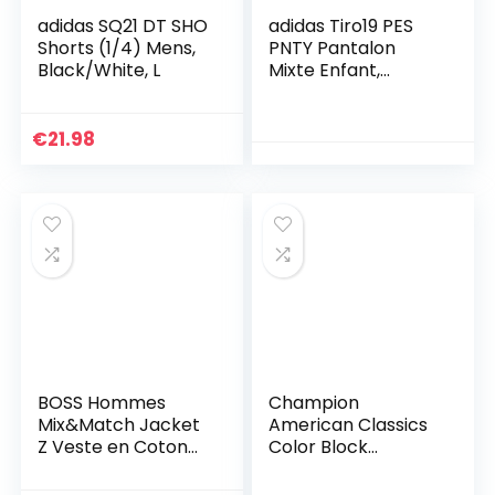
adidas SQ21 DT SHO
adidas Tiro19 PES
Shorts (1/4) Mens,
PNTY Pantalon
Black/White, L
Mixte Enfant,
Noir/Blanc, FR : M
(Taille Fabricant :
128)
€
21.98
BOSS Hommes
Champion
Mix&Match Jacket
American Classics
Z Veste en Coton
Color Block
Stretch avec
Crewneck Sweat
Passepoil et Logo
à Capuche, Gris