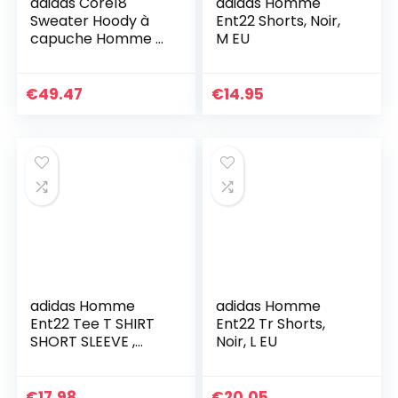
adidas Core18
adidas Homme
Sweater Hoody à
Ent22 Shorts, Noir,
capuche Homme –
M EU
Noir (black/white)
– L
€
49.47
€
14.95
adidas Homme
adidas Homme
Ent22 Tee T SHIRT
Ent22 Tr Shorts,
SHORT SLEEVE ,
Noir, L EU
Tenabl, L EU
€
17.98
€
20.05