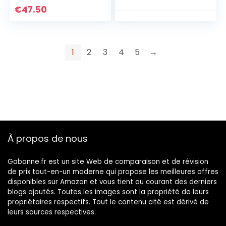
chiné, Noir et Blanc,
€
47.50
M Homme
1
2
3
4
5
→
À propos de nous
Gabanne.fr est un site Web de comparaison et de révision
de prix tout-en-un moderne qui propose les meilleures offres
disponibles sur Amazon et vous tient au courant des derniers
blogs ajoutés. Toutes les images sont la propriété de leurs
propriétaires respectifs. Tout le contenu cité est dérivé de
leurs sources respectives.