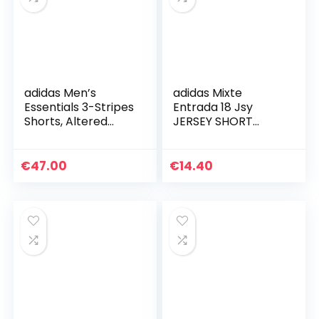
adidas Men’s
adidas Mixte
Essentials 3-Stripes
Entrada 18 Jsy
Shorts, Altered
JERSEY SHORT
Blue/Black, X-Large
SLEEVE , Noir/Blanc,
3XL EU
€
47.00
€
14.40