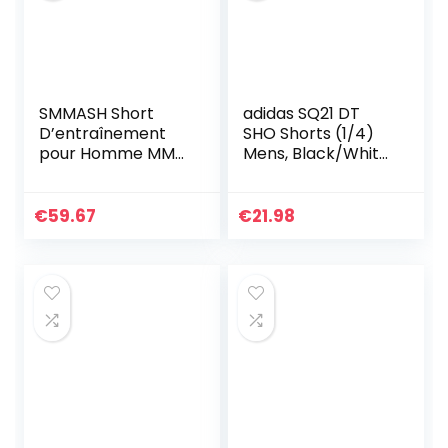
SMMASH Short
adidas SQ21 DT
D’entraînement
SHO Shorts (1/4)
pour Homme MMA
Mens, Black/White,
Boxe Sport Gym
L
Fitness Homme
Short De Sport
€
59.67
€
21.98