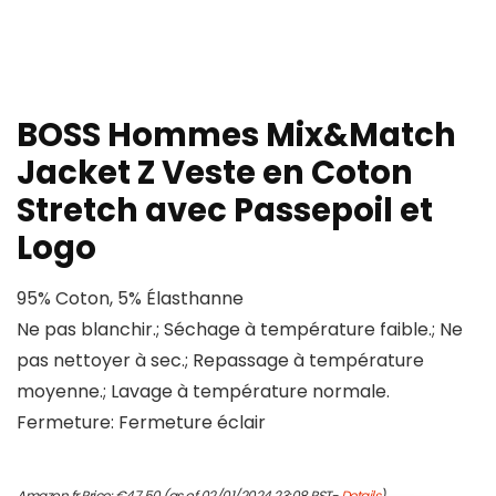
BOSS Hommes Mix&Match
Jacket Z Veste en Coton
Stretch avec Passepoil et
Logo
95% Coton, 5% Élasthanne
Ne pas blanchir.; Séchage à température faible.; Ne
pas nettoyer à sec.; Repassage à température
moyenne.; Lavage à température normale.
Fermeture: Fermeture éclair
Amazon.fr Price:
€
47.50
(as of 02/01/2024 23:08 PST-
Details
)