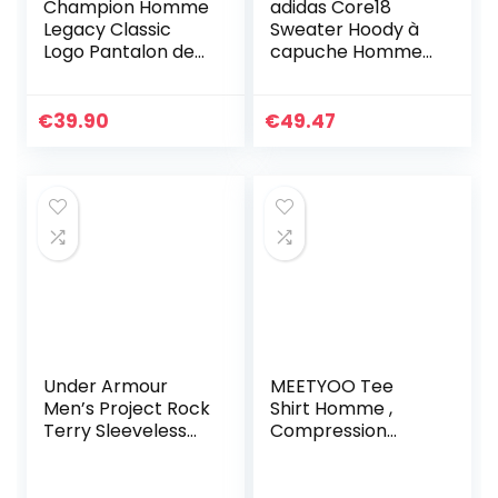
Champion Homme
adidas Core18
Legacy Classic
Sweater Hoody à
Logo Pantalon de
capuche Homme
Surv tement, Noir-
– Noir
[black], XL EU
(black/white) – L
€
39.90
€
49.47
Under Armour
MEETYOO Tee
Men’s Project Rock
Shirt Homme ,
Terry Sleeveless
Compression
Hoodie (Large,
Maillot Manches
Black 001)
Courtes T-shirt
Baselayer Running