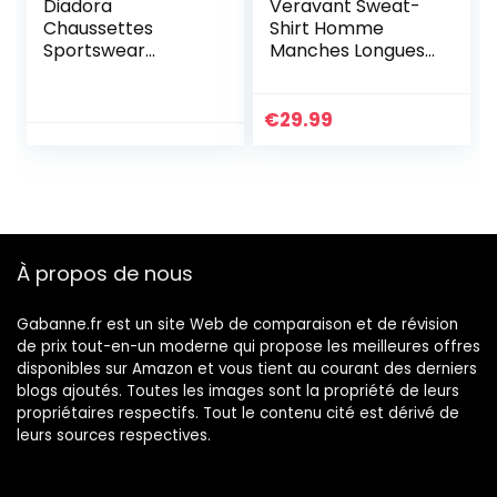
Diadora
Veravant Sweat-
Chaussettes
Shirt Homme
Sportswear
Manches Longues
Homme N’irrite
Pull Uni Zippé
Pas, Socquettes
Bomber Blouson
Homme, Soft
Veste Sport –
€
29.99
Touch, Ajustement
Blanc – Large
Parfait (Lot de 6),
Noir, 43-46
À propos de nous
Gabanne.fr est un site Web de comparaison et de révision
de prix tout-en-un moderne qui propose les meilleures offres
disponibles sur Amazon et vous tient au courant des derniers
blogs ajoutés. Toutes les images sont la propriété de leurs
propriétaires respectifs. Tout le contenu cité est dérivé de
leurs sources respectives.