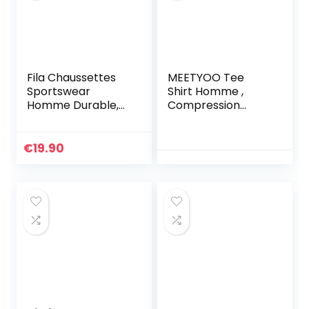
Fila Chaussettes
MEETYOO Tee
Sportswear
Shirt Homme ,
Homme Durable,
Compression
Socquettes
Maillot Manches
Homme, Respirant,
Courtes T-shirt
Soft Touch (Lot de
Baselayer Running
€
19.90
6), Multicolore,
Vetement pour
43/46
Sports Jogging
Musculation Gym