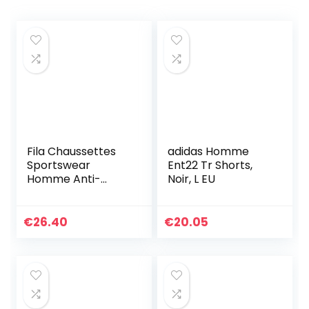
Fila Chaussettes
adidas Homme
Sportswear
Ent22 Tr Shorts,
Homme Anti-
Noir, L EU
Démangeaison,
Socquettes
Homme, Ultra-
€
26.40
€
20.05
doux, Agréable
(Lot de 9), Blanc,
43/46