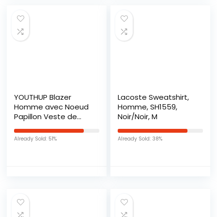
YOUTHUP Blazer
Lacoste Sweatshirt,
Homme avec Noeud
Homme, SH1559,
Papillon Veste de
Noir/Noir, M
Costume Formel
avec Un Bouton
Already Sold: 51%
Already Sold: 38%
Elégant Classique
Blazer pour Mariage
d’affaires Bal
Smoking, Rouge, XL