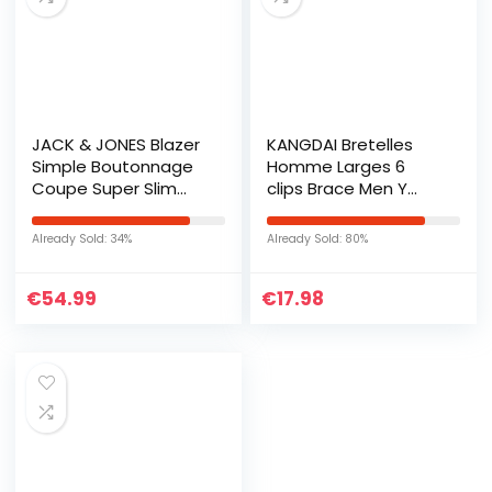
JACK & JONES Blazer
KANGDAI Bretelles
Simple Boutonnage
Homme Larges 6
Coupe Super Slim
clips Brace Men Y
Medieval Blue 48
Retour Suspensions
Medieval Blue 48
ajustables
Already Sold: 34%
Already Sold: 80%
¨¦lastiques et
durables Clips en
€
54.99
€
17.98
m¨¦tal fort (Noir)