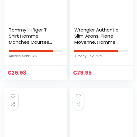
Tommy Hilfiger T-
Wrangler Authentic
Shirt Homme
Slim Jeans, Pierre
Manches Courtes
Moyenne, Homme,
Encolure Ronde, Bleu
NOIR, 30W / 30L
(Navy Blazer), XL
Already Sold: 87%
Already Sold: 23%
€
29.93
€
79.95