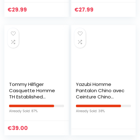
130cm/36 -44 taille
€
29.99
€
27.99
réglable
Tommy Hilfiger
Yazubi Homme
Casquette Homme
Pantalon Chino avec
TH Established
Ceinture Chino
Casquette De
Coton Dustin Chino
Baseball, Noir (Black),
Homme Slim Garcon,
Already Sold: 87%
Already Sold: 38%
Taille Unique
Beige (Plaza Taupe
161105), W29/L30
€
39.00