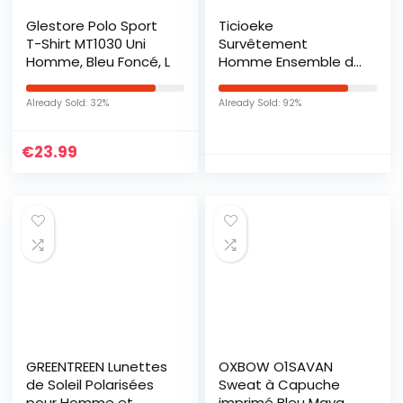
Glestore Polo Sport
Ticioeke
T-Shirt MT1030 Uni
Survêtement
Homme, Bleu Foncé, L
Homme Ensemble de
Sport Homme Été
Ensemble Short Tee
Already Sold: 32%
Already Sold: 92%
Shirt Homme 2
Pièces T-shirt et
€
23.99
Short Costume à
Manches Courtes
Ensembles de
Sportswear Casual
Respirant bleu
marine et noirM
GREENTREEN Lunettes
OXBOW O1SAVAN
de Soleil Polarisées
Sweat à Capuche
pour Homme et
imprimé Bleu Maya