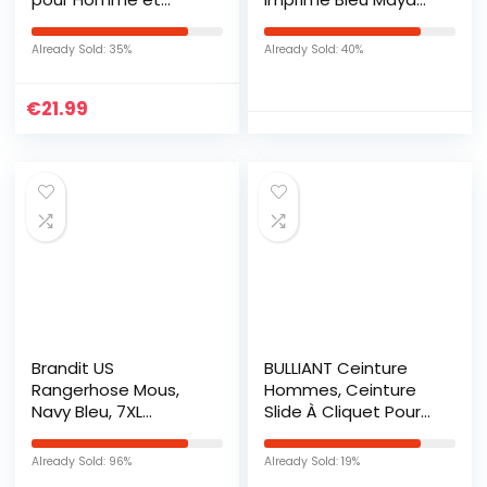
Femmes, Lunettes
XXL
de Soleil en Bois,
Already Sold: 35%
Already Sold: 40%
100% anti UV400
lunettes de soleil
€
21.99
homme
polarisées(bleu)
Brandit US
BULLIANT Ceinture
Rangerhose Mous,
Hommes, Ceinture
Navy Bleu, 7XL
Slide À Cliquet Pour
Homme
Hommes, Cuir
Véritable, Garniture
Already Sold: 96%
Already Sold: 19%
Adaptée – Noir –