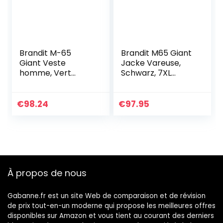
Brandit M-65
Brandit M65 Giant
Giant Veste
Jacke Vareuse,
homme, Vert
Schwarz, 7XL
(Olive 1), XL
Große Größen
Homme
€
98.24
€
97.95
À propos de nous
Gabanne.fr est un site Web de comparaison et de révision
de prix tout-en-un moderne qui propose les meilleures offres
disponibles sur Amazon et vous tient au courant des derniers