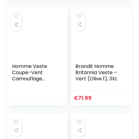
Similicuir, XL
Homme Veste
Brandit Homme
Coupe-Vent
Britannia Veste –
Camouflage
Vert (Olive 1), 3XL
Multifonction
Veste à Capuche
Running Softshell
€
71.99
Manteau, Vert, 4XL