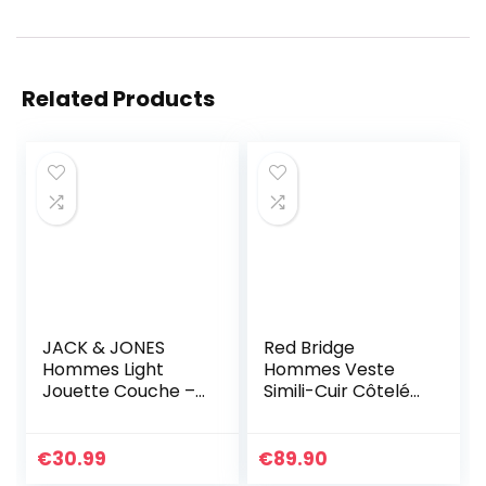
Related Products
JACK & JONES
Red Bridge
Hommes Light
Hommes Veste
Jouette Couche –
Simili-Cuir Côtelé
Marine Blazer – L
Cuir-Véritable
Blouson Transition
Moto Coton
€
30.99
€
89.90
Vestes, Noir –