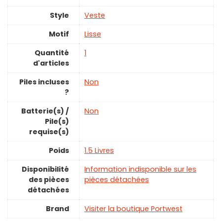
Style
‎Veste
Motif
‎Lisse
Quantité
‎1
d'articles
Piles incluses
‎Non
?
Batterie(s) /
‎Non
Pile(s)
requise(s)
Poids
‎1.5 Livres
Disponibilité
‎Information indisponible sur les
des pièces
pièces détachées
détachées
Brand
Visiter la boutique Portwest