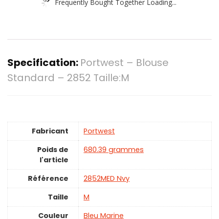
Frequently Bought Together Loading...
Specification:
Portwest – Blouse
Standard – 2852 Taille:M
Fabricant
‎Portwest
Poids de
‎680.39 grammes
l'article
Référence
‎2852MED Nvy
Taille
‎M
Couleur
‎Bleu Marine