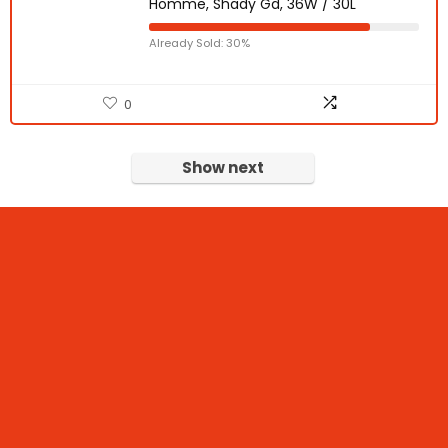
Homme, Shady Gd, 36W / 30L
Already Sold: 30%
0
Show next