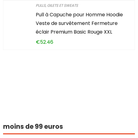
PULLS, GILETS ET SWEATS
Pull à Capuche pour Homme Hoodie
Veste de survêtement Fermeture
éclair Premium Basic Rouge XXL
€
52.46
Vous avez trouvé
quelque chose
d'intéressant ?
moins de 99 euros