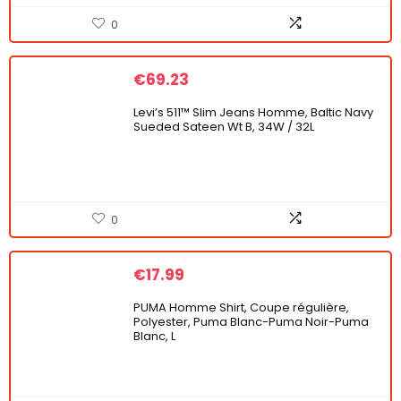
0
€
69.23
Levi’s 511™ Slim Jeans Homme, Baltic Navy
Sueded Sateen Wt B, 34W / 32L
0
€
17.99
PUMA Homme Shirt, Coupe régulière,
Polyester, Puma Blanc-Puma Noir-Puma
Blanc, L