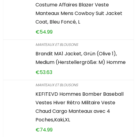
Costume Affaires Blazer Veste
Manteaux Mens Cowboy Suit Jacket
Coat, Bleu Foncé, L
€
54.99
MANTEAUX ET BLOUSONS
Brandit MA1 Jacket, Grün (Olive 1),
Medium (Herstellergröße: M) Homme
€
53.63
MANTEAUX ET BLOUSONS
KEFITEVD Hommes Bomber Baseball
Vestes Hiver Rétro Militaire Veste
Chaud Cargo Manteaux avec 4
Poches,Kaki,XL
€
74.99