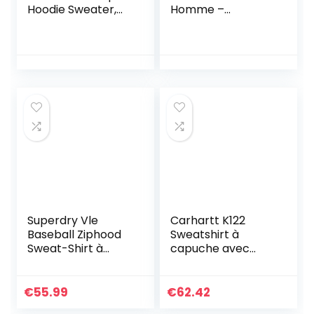
Hoodie Sweater,
Homme –
Desert Sky, S
Blanc/Genet-
Homme
Royale-Vert – L (
Taille fabricant : 5
)
Superdry Vle
Carhartt K122
Baseball Ziphood
Sweatshirt à
Sweat-Shirt à
capuche avec
Capuche, Khaki
fermeture Éclair
Jaspe, XL Homme
avant, 40, bleu
marine
€
55.99
€
62.42