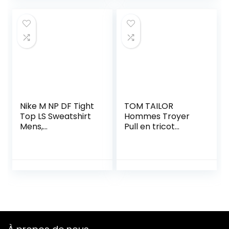
Nike M NP DF Tight
TOM TAILOR
Top LS Sweatshirt
Hommes Troyer
Mens,
Pull en tricot
Black/White/Whit
1030707, 14427 –
e, L
Light Soft Grey
Melange, XL