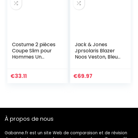
Costume 2 pièces
Jack & Jones
Coupe Slim pour
Jprsolaris Blazer
Hommes Un
Noos Veston, Bleu
Bouton Solide
(Dark Navy Dark
Blazer Formel
Navy), 56 (Taille
Affaires
Fabricant: 54)
€
33.11
€
69.97
décontracté
Homme
marié Mariage
fête Smoking
Veste Pantalon
Ensemble (Le
Noir,XL)
À propos de nous
Gabanne.fr est un site Web de comparaison et de révision