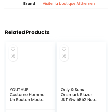
Brand
Visiter la boutique Allthemen
Related Products
YOUTHUP
Only & Sons
Costume Homme
Onsmark Blazer
Un Bouton Mode
JKT Gw 5852 Noos
Slim fit Trois Pièces
Blouson de
Elégant Business
Costume