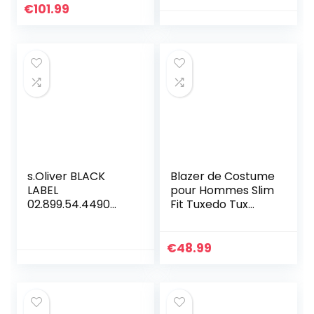
Mariage, Noir, M
d’affaires, Black, L
€
101.99
Homme
s.Oliver BLACK
Blazer de Costume
LABEL
pour Hommes Slim
02.899.54.4490
Fit Tuxedo Tux
Veste De
Costumes
Costume, Bleu
Costume De Fête
(Blue Dobby
De Mariage Veste
€
48.99
58k4), 38 Homme
+ Pantalon +
Cravate + Joint De
Taille (sans Gilet)
(Blanche,XL), Blanc