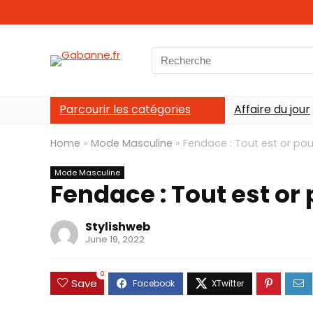
Search
for:
Parcourir les catégories
Affaire du jour
Home
»
Mode Masculine
»
Fendace : Tout est or pou
Mode Masculine
Fendace : Tout est or
Stylishweb
June 19, 2022
0
Save