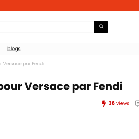
blogs
r Versace par Fendi
 pour Versace par Fendi
36
Views