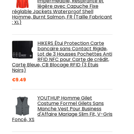
imperméable, Respirante et
légère avec Capuche Fixe
réglable Jackets Waterproof Shell
Homme, Burnt Salmon, FR (Taille Fabricant
: XL)
HIKERS Étui Protection Carte
bancaire sans Contact Rigide,
Lot de 3 Housses Pochettes Anti
RFID NFC pour Carte de crédit,
Carte Bleue, CB Blocage RFID (3 Étuis
Noirs)
€
9.49
YOUTHUP Homme Gilet
Costume Formel Gilets Sans
Manche Vest Pour Business
d'Affaire Mariage Slim Fit, V-Gris
Foncé, XS