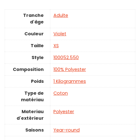
Tranche
‎Adulte
d'âge
Couleur
Violet
Taille
‎XS
Style
‎100052.550
Composition
‎100% Polyester
Poids
‎1 Kilogrammes
Type de
‎Coton
matériau
Materiau
‎Polyester
d'extérieur
Saisons
‎Year-round