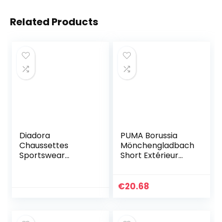
Related Products
Diadora
PUMA Borussia
Chaussettes
Mönchengladbach
Sportswear
Short Extérieur
Homme N’irrite
Replica Homme
Pas, Socquettes
2020/21
Homme, Soft
€
20.68
Touch, Ajustement
Parfait (Lot de 6),
Noir, 43-46