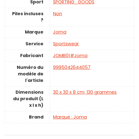
Sport
‎SPORTING_GOODS
Piles incluses
‎Non
?
Marque
‎Joma
Service
Sportswear
Fabricant
‎JOMB0|#Joma
Numéro du
‎9995042644057
modèle de
l'article
Dimensions
‎30 x 30 x 8 cm; 130 grammes
du produit (L
x l x h)
Brand
Marque : Joma