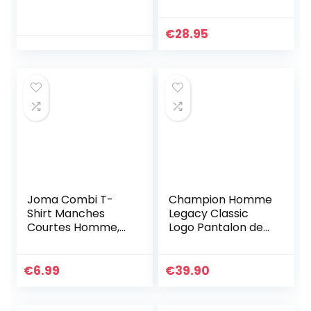
Lowcut
Diad/1lowx9
Chaussettes,
€
28.95
Blanc, 39-42
Joma Combi T-
Champion Homme
Shirt Manches
Legacy Classic
Courtes Homme,
Logo Pantalon de
Violet, L
Surv tement, Noir-
[black], XL EU
€
6.99
€
39.90