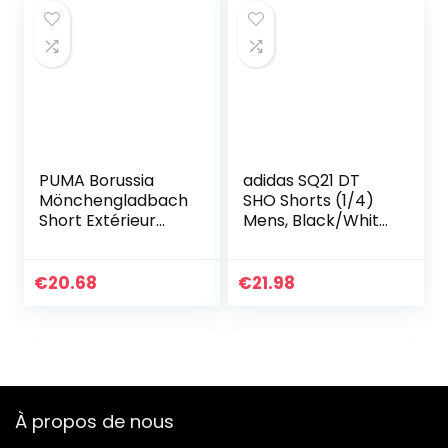
PUMA Borussia
adidas SQ21 DT
Mönchengladbach
SHO Shorts (1/4)
Short Extérieur
Mens, Black/White,
Replica Homme
L
2020/21
€
20.68
€
21.98
À propos de nous