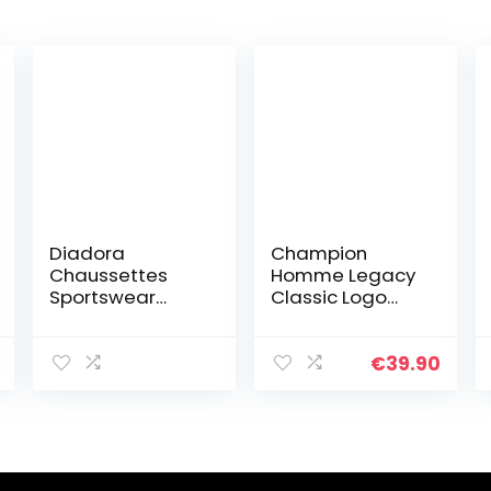
Diadora
Champion
Chaussettes
Homme Legacy
Sportswear
Classic Logo
Homme N’irrite
Pantalon de
Pas, Socquettes
Surv tement,
Homme, Soft
Noir-[black], XL
€
39.90
Touch,
EU
Ajustement
Parfait (Lot de
6), Noir, 43-46