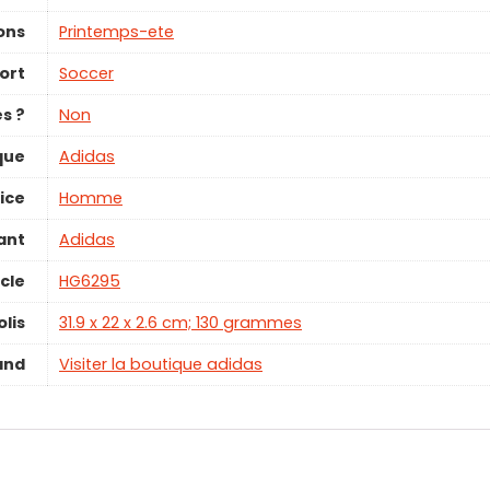
ons
‎Printemps-ete
ort
‎Soccer
es ?
‎Non
que
‎Adidas
ice
Homme
ant
‎Adidas
cle
‎HG6295
lis
‎31.9 x 22 x 2.6 cm; 130 grammes
and
Visiter la boutique adidas