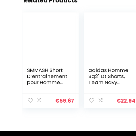
Related Products
SMMASH Short
adidas Homme
D’entraînement
Sq21 Dt Shorts,
pour Homme
Team Navy
MMA Boxe Sport
Blue/White, L EU
Gym Fitness
Homme Short
€
59.67
€
22.94
De Sport