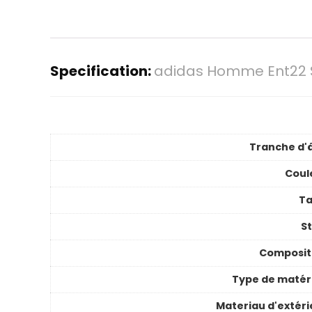
Specification:
adidas Homme Ent22 Sh
Tranche d'
Coul
Ta
St
Composit
Type de matér
Materiau d'extéri