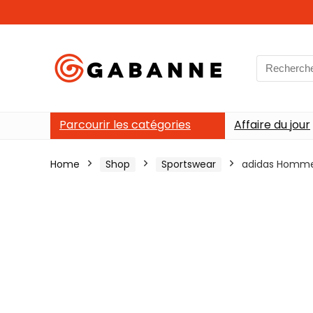
Search
for:
Parcourir les catégories
Affaire du jour
Home
Shop
Sportswear
adidas Homme E