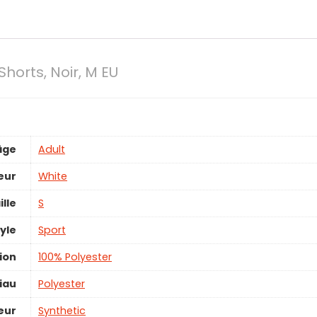
orts, Noir, M EU
âge
‎Adult
eur
White
ille
S
yle
‎Sport
ion
‎100% Polyester
iau
‎Polyester
eur
‎Synthetic