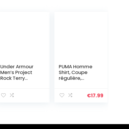
Under Armour
PUMA Homme
Men’s Project
Shirt, Coupe
Rock Terry
régulière,
Sleeveless
Polyester, Puma
Hoodie (Large,
Blanc-Puma
Black 001)
Noir-Puma
€
17.99
Blanc, L