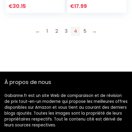
€
30.15
€
17.99
←
1
2
3
4
5
→
À propos de nous
Gabanne.fr est un site Web de comparaison et de révision
de prix tout-en-un moderne qui propose les meilleures offres
disponibles sur Amazon et vous tient au courant des derniers
blogs ajoutés. Toutes les images sont la propriété de leurs
propriétaires respectifs. Tout le contenu cité est dérivé de
leurs sources respectives.