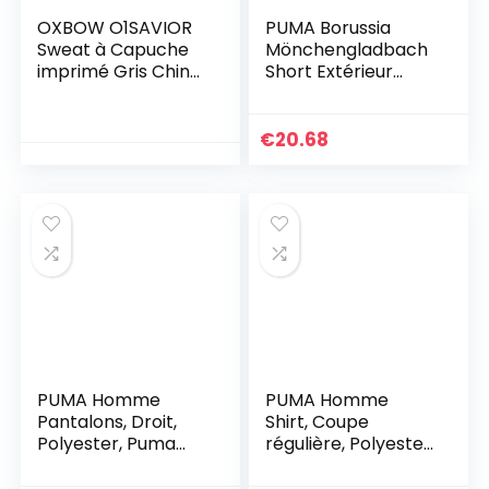
OXBOW O1SAVIOR
PUMA Borussia
Sweat à Capuche
Mönchengladbach
imprimé Gris Chiné
Short Extérieur
XXL
Replica Homme
2020/21
€
20.68
PUMA Homme
PUMA Homme
Pantalons, Droit,
Shirt, Coupe
Polyester, Puma
régulière, Polyester,
Noir-Puma Blanc, M
Puma Blanc-Puma
Noir-Puma Blanc, L