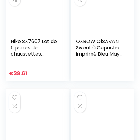
Nike SX7667 Lot de
OXBOW O1SAVAN
6 paires de
Sweat à Capuche
chaussettes
imprimé Bleu Maya
courtes pour
XXL
homme et femme
en coton
€
39.61
rembourré,
hauteur au dessus
de la cheville –
Taille : 34, 36, 38, 40,
42, 44, 46, 48, 50,
Blanc., L