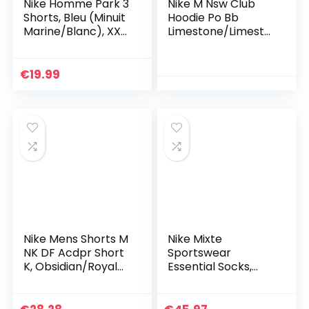
Nike Homme Park 3
Nike M Nsw Club
Shorts, Bleu (Minuit
Hoodie Po Bb
Marine/Blanc), XXL
Limestone/Limesto
EU
ne/White S
€
19.99
Nike Mens Shorts M
Nike Mixte
NK DF Acdpr Short
Sportswear
K, Obsidian/Royal
Essential Socks,
Blue/White,
Noir Blanc, M EU
DH9236-451, 2XL