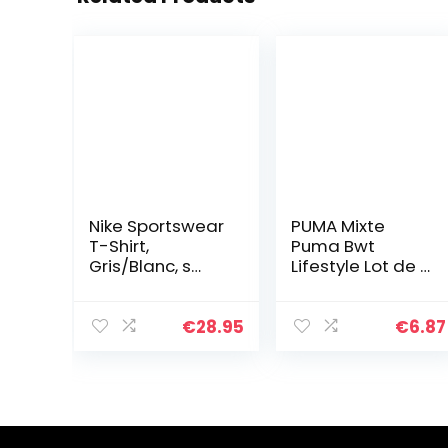
Nike Sportswear
PUMA Mixte
T-Shirt,
Puma Bwt
Gris/Blanc, s
Lifestyle Lot de 2
Homme
Paires
Chaussettes
D’entraînement
€
28.95
€
6.87
Unisexes
Chaussettes,
Blanc/Gris/Noir,
39-42 EU