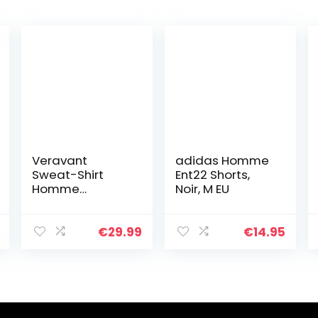
Veravant
adidas Homme
Sweat-Shirt
Ent22 Shorts,
Homme
Noir, M EU
Manches
Longues Pull Uni
Zippé Bomber
€
29.99
€
14.95
Blouson Veste
Sport – Blanc –
Large