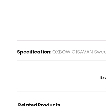
Specification:
OXBOW O1SAVAN Sweat
Br
Related Products