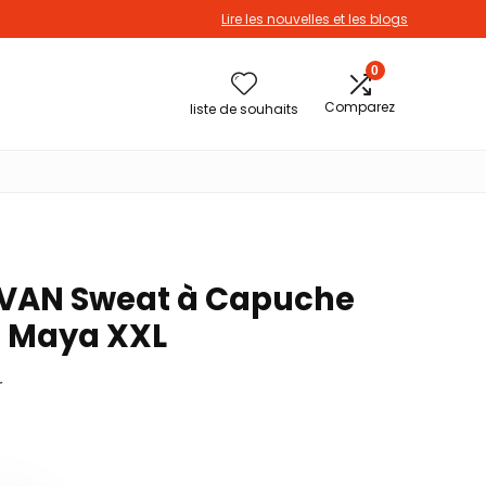
Lire les nouvelles et les blogs
0
Comparez
liste de souhaits
AN Sweat à Capuche
u Maya XXL
r