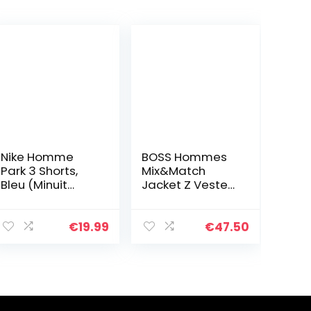
Nike Homme
BOSS Hommes
Park 3 Shorts,
Mix&Match
Bleu (Minuit
Jacket Z Veste
Marine/Blanc),
en Coton
XXL EU
Stretch avec
Passepoil et
€
19.99
€
47.50
Logo