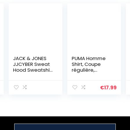
JACK & JONES
PUMA Homme
JJCYBER Sweat
Shirt, Coupe
Hood Sweatshirt
régulière,
Capuche, Gris, L
Polyester, Puma
Homme
Blanc-Puma
Noir-Puma
€
17.99
Blanc, L