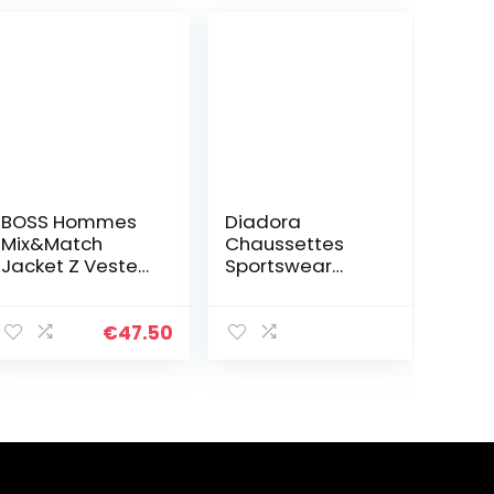
BOSS Hommes
Diadora
Mix&Match
Chaussettes
Jacket Z Veste
Sportswear
en Coton
Homme N’irrite
Stretch avec
Pas, Socquettes
Passepoil et
Homme, Soft
€
47.50
Logo
Touch,
Ajustement
Parfait (Lot de
6), Noir, 43-46