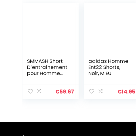
SMMASH Short
adidas Homme
D’entraînement
Ent22 Shorts,
pour Homme
Noir, M EU
MMA Boxe Sport
Gym Fitness
Homme Short
€
59.67
€
14.95
De Sport