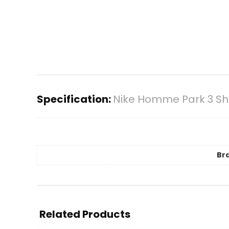
Specification:
Nike Homme Park 3 Shor
Br
Related Products