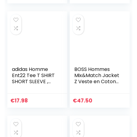
adidas Homme
BOSS Hommes
Ent22 Tee T SHIRT
Mix&Match Jacket
SHORT SLEEVE ,
Z Veste en Coton
Tenabl, L EU
Stretch avec
Passepoil et Logo
€
17.98
€
47.50