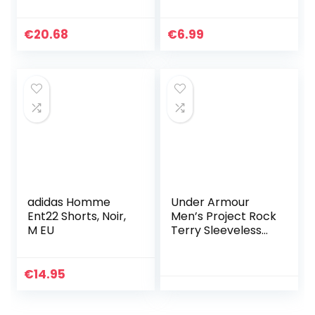
Replica Homme
Violet, L
2020/21
€
20.68
€
6.99
adidas Homme
Under Armour
Ent22 Shorts, Noir,
Men’s Project Rock
M EU
Terry Sleeveless
Hoodie (Large,
Black 001)
€
14.95