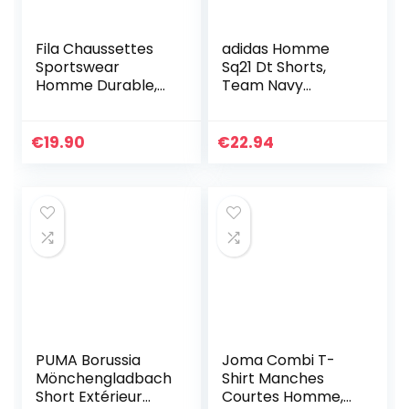
Fila Chaussettes
adidas Homme
Sportswear
Sq21 Dt Shorts,
Homme Durable,
Team Navy
Socquettes
Blue/White, L EU
Homme, Respirant,
Soft Touch (Lot de
€
19.90
€
22.94
6), Multicolore,
43/46
PUMA Borussia
Joma Combi T-
Mönchengladbach
Shirt Manches
Short Extérieur
Courtes Homme,