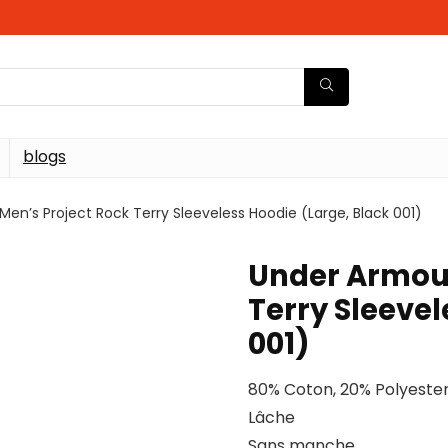
blogs
en’s Project Rock Terry Sleeveless Hoodie (Large, Black 001)
Under Armour
Terry Sleevel
001)
80% Coton, 20% Polyeste
Lâche
Sans manche