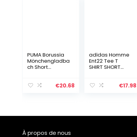
PUMA Borussia
adidas Homme
Mönchengladba
Ent22 Tee T
ch Short
SHIRT SHORT
Extérieur Replica
SLEEVE , Tenabl, L
Homme 2020/21
EU
€
20.68
€
17.98
À propos de nous