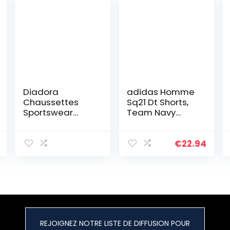
Diadora
adidas Homme
Chaussettes
Sq21 Dt Shorts,
Sportswear
Team Navy
Homme N’irrite
Blue/White, L EU
Pas, Socquettes
Homme, Soft
€
22.94
Touch,
Ajustement
Parfait (Lot de
6), Noir, 43-46
REJOIGNEZ NOTRE LISTE DE DIFFUSION POUR