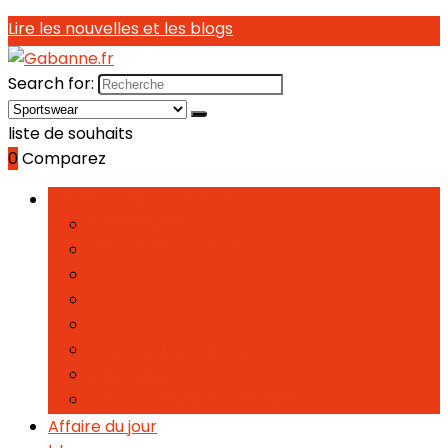
Lire les nouvelles et les blogs
Search for:
liste de souhaits
0
Comparez
Parcourir les catégories
Accessoires
Costumes et vestes
Jeans
Manteaux et blousons
Pantalons
Pulls, gilets et sweats
Sportswear
T-shirts, polos et chemises
Affaire du jour