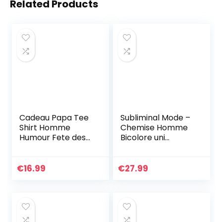
Related Products
Cadeau Papa Tee
Subliminal Mode –
Shirt Homme
Chemise Homme
Humour Fete des
Bicolore uni
Peres Anniversaire
Manches Longues
Bricoleur Tshirt
Coupe Slim
Large Noir
Business
€
16.99
€
27.99
RN44,L,Blanc