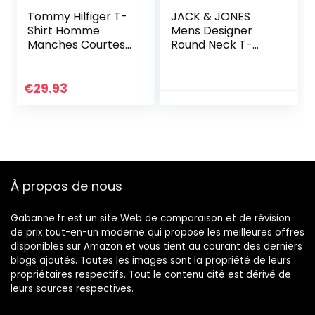
Tommy Hilfiger T-
JACK & JONES
Shirt Homme
Mens Designer
Manches Courtes
Round Neck T-
Encolure Ronde,
Shirt JJELOGO
Bleu (Navy Blazer),
Modern Style
XL
Short Sleeve
€
29.93
Jersey Cotton
Shirt,
Couleurs:Rouge,
Size:XL
À propos de nous
Gabanne.fr est un site Web de comparaison et de révision
de prix tout-en-un moderne qui propose les meilleures offres
disponibles sur Amazon et vous tient au courant des derniers
blogs ajoutés. Toutes les images sont la propriété de leurs
propriétaires respectifs. Tout le contenu cité est dérivé de
leurs sources respectives.