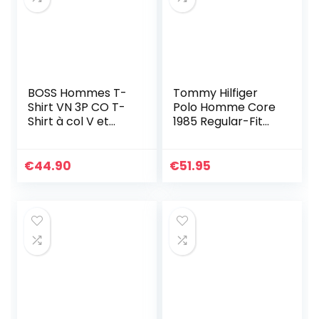
BOSS Hommes T-
Tommy Hilfiger
Shirt VN 3P CO T-
Polo Homme Core
Shirt à col V et
1985 Regular-Fit
Logo brodé, en Lot
Polo, Bleu (Desert
de Trois
Sky), XL
€
44.90
€
51.95