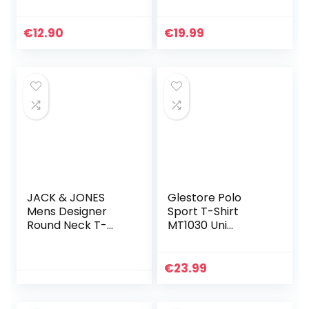
Neck Noos T Shirt,
Ananas, Turquoise,
Noir (Black), XXL
XL
EU
€
12.90
€
19.99
JACK & JONES
Glestore Polo
Mens Designer
Sport T-Shirt
Round Neck T-
MT1030 Uni
Shirt JJELOGO
Homme, Bleu
Modern Style
Foncé, L
Short Sleeve
€
23.99
Jersey Cotton
Shirt,
Couleurs:Rouge,