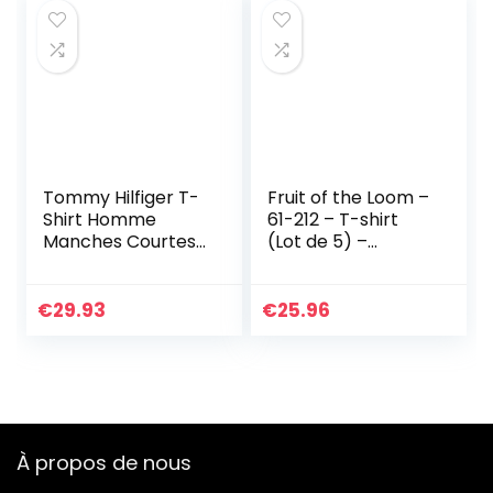
Size:XL
Tommy Hilfiger T-
Fruit of the Loom –
Shirt Homme
61-212 – T-shirt
Manches Courtes
(Lot de 5) –
Encolure Ronde,
Homme – Noir –
Bleu (Navy Blazer),
Taille: L
XL
€
29.93
€
25.96
À propos de nous