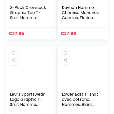
2-Pack Crewneck
Kayhan Homme
Graphic Tee T-
Chemise Manches
Shirt Homme
Courtes, Florida
Sportswear White/
White (L)
Mineral Black
(Multicouleur) XXS
€
27.85
€
27.99
Levi’s Sportswear
Lower East T-shirt
Logo Graphic T-
avec col rond,
Shirt Homme,
Hommes, Blanc
Dress Blues, XL
(lot de 5), L