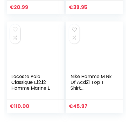
€
20.99
€
39.95
Lacoste Polo
Nike Homme M Nk
Classique L.12.12
Df Acd21 Top T
Homme Marine L
Shirt,
Black/White/Whit
e/White, XXL EU
€
110.00
€
45.97