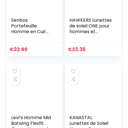
Senbos
HAWKERS Lunettes
Portefeuille
de soleil ONE pour
Homme en Cuir
hommes et
Véritable, Poche à
femmes
Monnaie avec
Blocage RFID, 18
€
32.99
€
23.35
Porte Carte Crédit,
2 Compartiment à
Billets et Support
de Carte d’identité
Amovible, avec
Boîte Cadeau
Levi’s Homme Mid
KANASTAL
Batwing Flexfit
Lunettes de Soleil