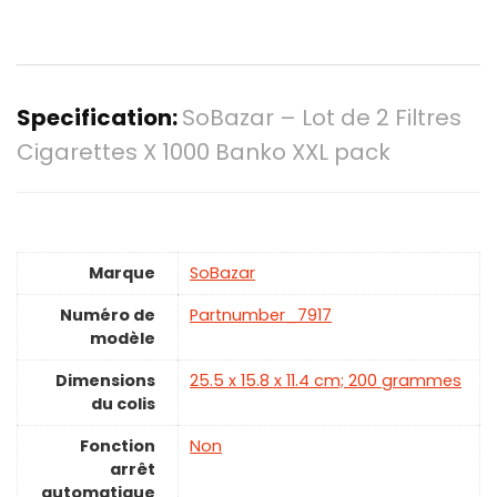
Specification:
SoBazar – Lot de 2 Filtres
Cigarettes X 1000 Banko XXL pack
Marque
‎SoBazar
Numéro de
‎Partnumber_7917
modèle
Dimensions
‎25.5 x 15.8 x 11.4 cm; 200 grammes
du colis
Fonction
‎Non
arrêt
automatique