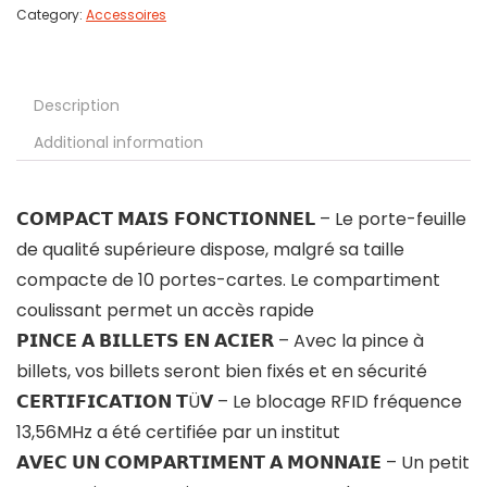
Category:
Accessoires
Description
Additional information
𝗖𝗢𝗠𝗣𝗔𝗖𝗧 𝗠𝗔𝗜𝗦 𝗙𝗢𝗡𝗖𝗧𝗜𝗢𝗡𝗡𝗘𝗟 – Le porte-feuille
de qualité supérieure dispose, malgré sa taille
compacte de 10 portes-cartes. Le compartiment
coulissant permet un accès rapide
𝗣𝗜𝗡𝗖𝗘 𝗔 𝗕𝗜𝗟𝗟𝗘𝗧𝗦 𝗘𝗡 𝗔𝗖𝗜𝗘𝗥 – Avec la pince à
billets, vos billets seront bien fixés et en sécurité
𝗖𝗘𝗥𝗧𝗜𝗙𝗜𝗖𝗔𝗧𝗜𝗢𝗡 𝗧Ü𝗩 – Le blocage RFID fréquence
13,56MHz a été certifiée par un institut
𝗔𝗩𝗘𝗖 𝗨𝗡 𝗖𝗢𝗠𝗣𝗔𝗥𝗧𝗜𝗠𝗘𝗡𝗧 𝗔 𝗠𝗢𝗡𝗡𝗔𝗜𝗘 – Un petit