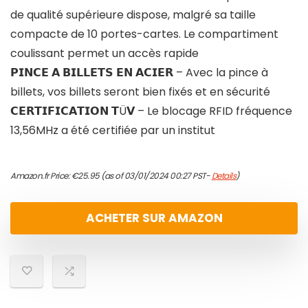
de qualité supérieure dispose, malgré sa taille
compacte de 10 portes-cartes. Le compartiment
coulissant permet un accès rapide
𝗣𝗜𝗡𝗖𝗘 𝗔 𝗕𝗜𝗟𝗟𝗘𝗧𝗦 𝗘𝗡 𝗔𝗖𝗜𝗘𝗥 – Avec la pince à
billets, vos billets seront bien fixés et en sécurité
𝗖𝗘𝗥𝗧𝗜𝗙𝗜𝗖𝗔𝗧𝗜𝗢𝗡 𝗧Ü𝗩 – Le blocage RFID fréquence
13,56MHz a été certifiée par un institut
Amazon.fr Price:
€
25.95
(as of 03/01/2024 00:27 PST-
Details
)
ACHETER SUR AMAZON