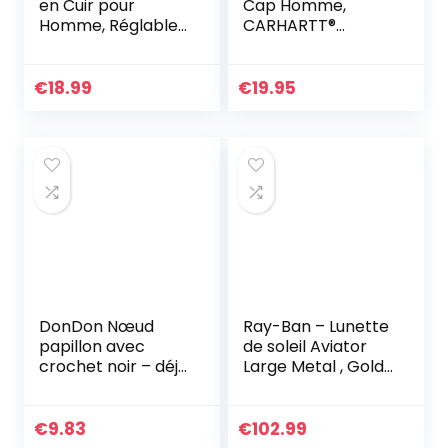
en Cuir pour
Cap Homme,
Homme, Réglable
CARHARTT®
à Cliquet Ceinture
BROWN, Taille
Boucle
unique
Automatique
€
18.99
€
19.95
3.5cm * 130cm
(Porte-clés et
boîte inclus) –
Original Idee
Cadeaux Noël
DonDon Nœud
Ray-Ban – Lunette
papillon avec
de soleil Aviator
crochet noir – déjà
Large Metal , Gold
lié et réglable
(L0205 Gold)
€
9.83
€
102.99