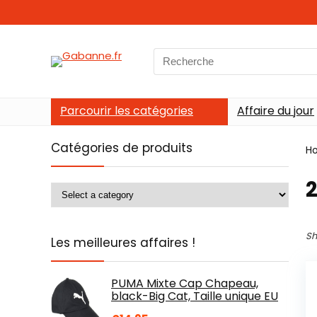
Search
for:
Parcourir les catégories
Affaire du jour
Catégories de produits
H
‎
Sh
Les meilleures affaires !
PUMA Mixte Cap Chapeau,
black-Big Cat, Taille unique EU