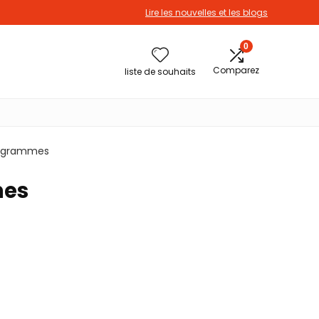
Lire les nouvelles et les blogs
0
Comparez
liste de souhaits
200 grammes
mes