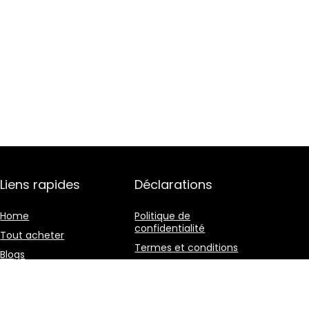
Liens rapides
Déclarations
Home
Politique de
confidentialité
Tout acheter
Termes et conditions
Blogs
Divulgation des
Nos boutiques en ligne
affiliations
Publicité