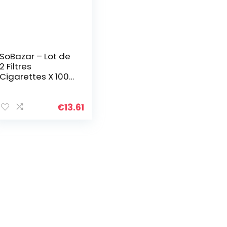
SoBazar – Lot de
2 Filtres
Cigarettes X 1000
Banko XXL pack
€
13.61