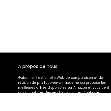
À propos de nous
Gabanne.fr est un site Web de comparaison et de
révision de prix tout-en-un moderne qui propose les
meilleures offres disponibles sur Amazon et vous tient
au courant des derniers blogs ajoutés. Toutes les
images sont la propriété de leurs propriétaires
respectifs. Tout le contenu cité est dérivé de leurs
sources respectives.