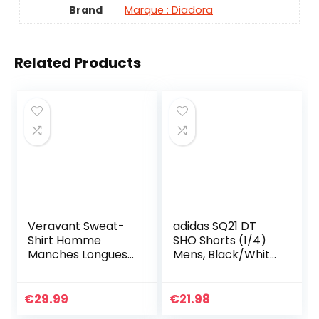
Brand
Marque : Diadora
Related Products
Veravant Sweat-
adidas SQ21 DT
Shirt Homme
SHO Shorts (1/4)
Manches Longues
Mens, Black/White,
Pull Uni Zippé
L
Bomber Blouson
Veste Sport –
€
29.99
€
21.98
Blanc – Large