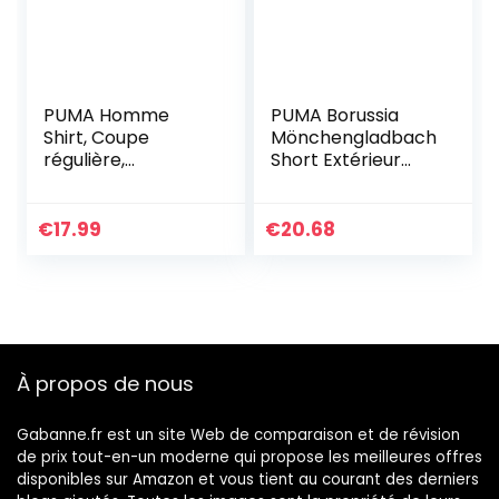
PUMA Homme
PUMA Borussia
Shirt, Coupe
Mönchengladbach
régulière,
Short Extérieur
Polyester, Puma
Replica Homme
Blanc-Puma Noir-
2020/21
Puma Blanc, L
€
17.99
€
20.68
À propos de nous
Gabanne.fr est un site Web de comparaison et de révision
de prix tout-en-un moderne qui propose les meilleures offres
disponibles sur Amazon et vous tient au courant des derniers