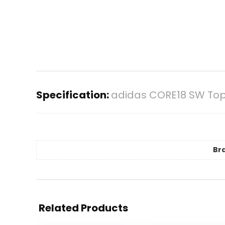
Specification:
adidas CORE18 SW Top
Br
Related Products