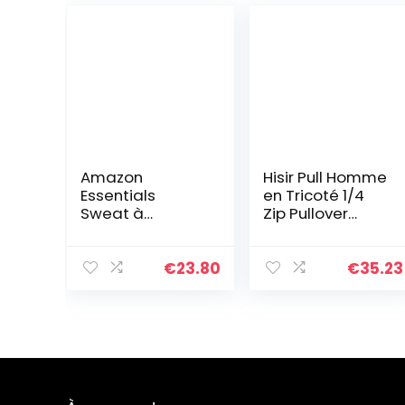
Amazon
Hisir Pull Homme
Essentials
en Tricoté 1/4
Sweat à
Zip Pullover
Capuche en
Sweater, Pull
Polaire
d’hiver Doux et
(Grandes Tailles
Confortable
€
23.80
€
35.23
Disponibles)
pour Homme
Homme, Rose,
Pulls pour
XXL
Homme avec
Col Montant et
Fermeture à
Glissière (Bleu
VC, M)