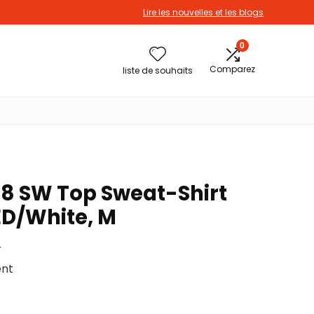
Lire les nouvelles et les blogs
0
Comparez
liste de souhaits
8 SW Top Sweat-Shirt
D/White, M
r
ent