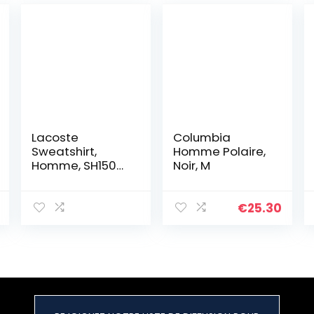
Lacoste
Columbia
Sweatshirt,
Homme Polaire,
Homme, SH1505,
Noir, M
Noir/Noir,
Medium 46-48
€
25.30