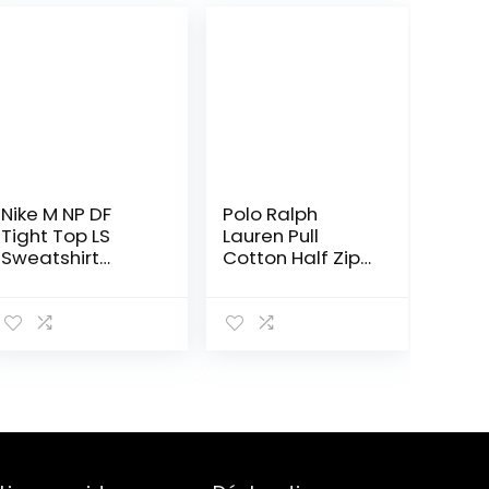
Nike M NP DF
Polo Ralph
Tight Top LS
Lauren Pull
Sweatshirt
Cotton Half Zip
Mens,
(M, Dark
Black/White/Whi
Granite)
te, L