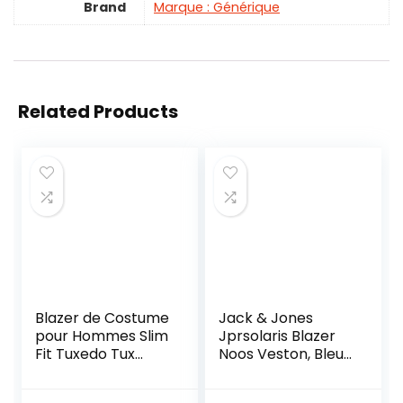
Brand
Marque : Générique
Related Products
Blazer de Costume
Jack & Jones
pour Hommes Slim
Jprsolaris Blazer
Fit Tuxedo Tux
Noos Veston, Bleu
Costumes
(Dark Navy Dark
Costume De Fête
Navy), 56 (Taille