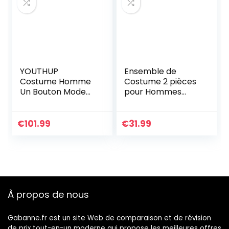
YOUTHUP
Ensemble de
Costume Homme
Costume 2 pièces
Un Bouton Mode
pour Hommes
Slim fit Trois Pièces
Blazer uni à Un
Elégant Business
Bouton Coupe Slim
Mariage, Noir, M
Classique
€
101.99
€
31.99
Ensemble Veste et
Pantalon de
Mariage d’affaires
À propos de nous
Gabanne.fr est un site Web de comparaison et de révision
de prix tout-en-un moderne qui propose les meilleures offres