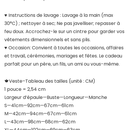
♥ Instructions de lavage : Lavage à la main (max
30°C) ; nettoyer à sec; Ne pas javelliser; repasser à
feu doux. Accrochez-le sur un cintre pour garder vos
vêtements dimensionnels et sans plis.
♥ Occasion: Convient à toutes les occasions, affaires
et travail, cérémonies, mariages et fêtes. Le cadeau
parfait pour un père, un fils, un ami ou vous-même.
🍁Veste–Tableau des tailles (unité : CM)
1 pouce = 2,54 cm
Largeur d’épaule—Buste—Longueur—Manche
S—41cm—92cm—67cm—61cm
M—42cm—94cm—67cm—61cm
L—43cm—98cm—68cm—62cm
XL—44cm—102cm—69cm—63cm