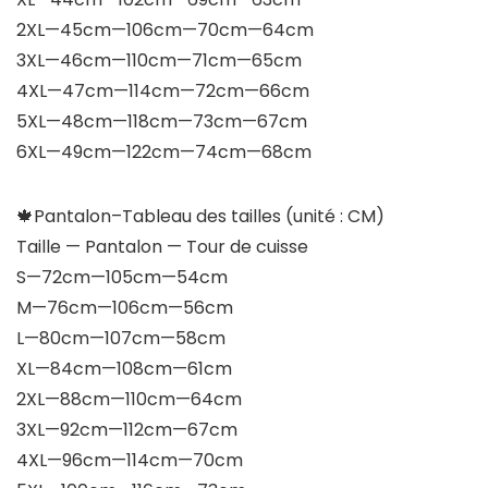
2XL—45cm—106cm—70cm—64cm
3XL—46cm—110cm—71cm—65cm
4XL—47cm—114cm—72cm—66cm
5XL—48cm—118cm—73cm—67cm
6XL—49cm—122cm—74cm—68cm
🍁Pantalon–Tableau des tailles (unité : CM)
Taille — Pantalon — Tour de cuisse
S—72cm—105cm—54cm
M—76cm—106cm—56cm
L—80cm—107cm—58cm
XL—84cm—108cm—61cm
2XL—88cm—110cm—64cm
3XL—92cm—112cm—67cm
4XL—96cm—114cm—70cm