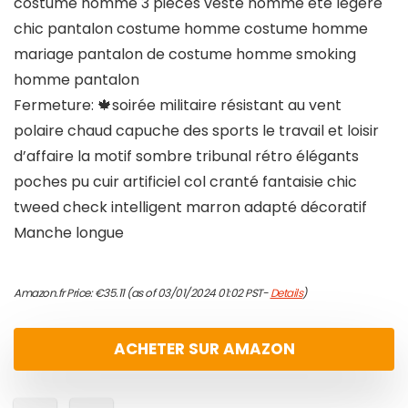
costume homme 3 pieces veste homme ete legere
chic pantalon costume homme costume homme
mariage pantalon de costume homme smoking
homme pantalon
Fermeture: 🍁soirée militaire résistant au vent
polaire chaud capuche des sports le travail et loisir
d’affaire la motif sombre tribunal rétro élégants
poches pu cuir artificiel col cranté fantaisie chic
tweed check intelligent marron adapté décoratif
Manche longue
Amazon.fr Price:
€
35.11
(as of 03/01/2024 01:02 PST-
Details
)
ACHETER SUR AMAZON