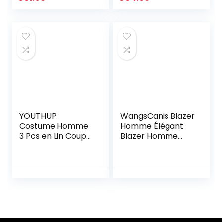
Ensemble Veste et
Pantalon de
Mariage d’affaires
YOUTHUP
WangsCanis Blazer
Costume Homme
Homme Élégant
3 Pcs en Lin Coupe
Blazer Homme
Slim Business
Slim Fit Blouson
d’affaires Mariage
Homme avec
Formel Peak Lapel
Boutons (Bleu, S)
Blazer Gilet et
Pantalons, Beige,
XS