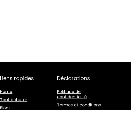
Liens rapides
Déclarations
Home
Politique de
confidentialité
Tout acheter
Termes et conditions
Blogs
Divulgation des
Nos boutiques en ligne
affiliations
Publicité