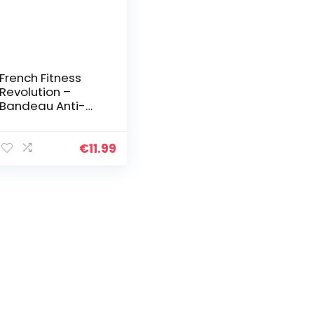
French Fitness
Revolution –
Bandeau Anti-
Transpiration
pour Homme et
Femme – Serre-
€
11.99
Tête Extensible
Anti-Humidité
pour Sport,
Running,
Cyclisme, Fitness
et Yoga – Noir
Américain