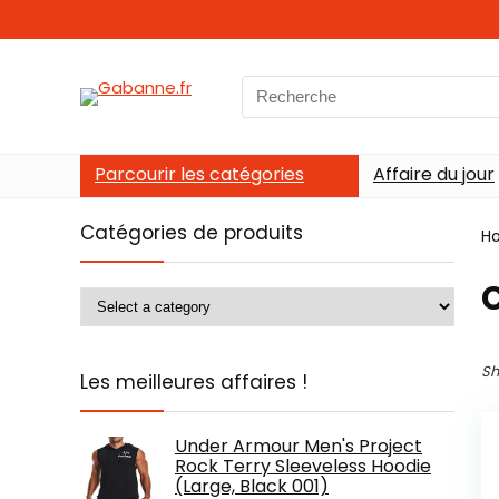
Search
for:
Parcourir les catégories
Affaire du jour
Catégories de produits
H
‎
Sh
Les meilleures affaires !
Under Armour Men's Project
Rock Terry Sleeveless Hoodie
(Large, Black 001)