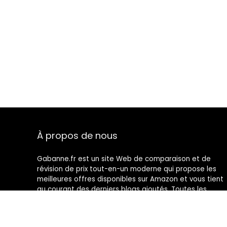
À propos de nous
Gabanne.fr est un site Web de comparaison et de
révision de prix tout-en-un moderne qui propose les
meilleures offres disponibles sur Amazon et vous tient
au courant des derniers blogs ajoutés. Toutes les
images sont la propriété de leurs propriétaires
respectifs. Tout le contenu cité est dérivé de leurs
sources respectives.