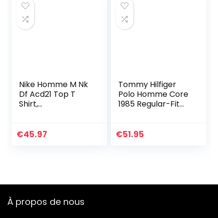
Nike Homme M Nk
Tommy Hilfiger
Df Acd21 Top T
Polo Homme Core
Shirt,
1985 Regular-Fit
Black/White/Whit
Polo, Bleu (Desert
e/White, XXL EU
Sky), XL
€
45.97
€
51.95
À propos de nous