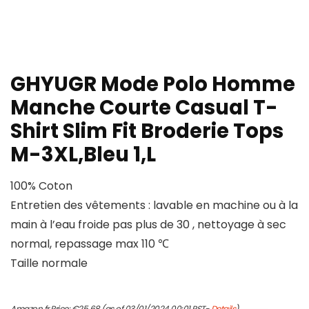
GHYUGR Mode Polo Homme
Manche Courte Casual T-
Shirt Slim Fit Broderie Tops
M-3XL,Bleu 1,L
100% Coton
Entretien des vêtements : lavable en machine ou à la
main à l’eau froide pas plus de 30 , nettoyage à sec
normal, repassage max 110 ℃
Taille normale
Amazon.fr Price:
€
25.68
(as of 03/01/2024 00:01 PST-
Details
)