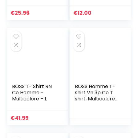
Taille: L
€
25.96
€
12.00
BOSS T- Shirt RN
BOSS Homme T-
Co Homme -
shirt Vn 3p Co T
Multicolore – L
shirt, Multicolore
(Miscellaneous
999), L EU
€
41.99