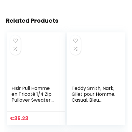
Related Products
Hisir Pull Homme
Teddy Smith, Nark,
en Tricoté 1/4 Zip
Gilet pour Homme,
Pullover Sweater,
Casual, Bleu
Pull d’hiver Doux et
Marine, Taille L
Confortable pour
Homme Pulls pour
€
35.23
Homme avec Col
Montant et