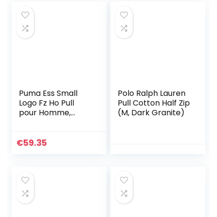
Fermeture à
Glissière (Bleu VC,
M)
Puma Ess Small
Polo Ralph Lauren
Logo Fz Ho Pull
Pull Cotton Half Zip
pour Homme,
(M, Dark Granite)
Homme, Pull,
586702-01, Puma
Noir, L
€
59.35