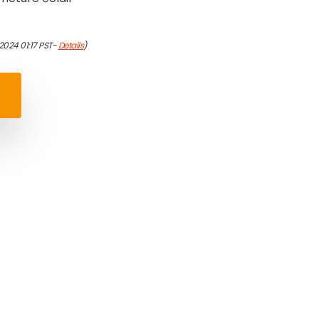
2024 01:17 PST-
Details
)