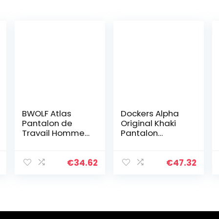
BWOLF Atlas
Dockers Alpha
Pantalon de
Original Khaki
Travail Homme
Pantalon
Pantalon Travail
Homme New
Homme
British Khaki,
Classique avec
34W / 32L
€
34.62
€
47.32
Poches
Multifonctionnell
es + Renforcé
de Polyester
600D