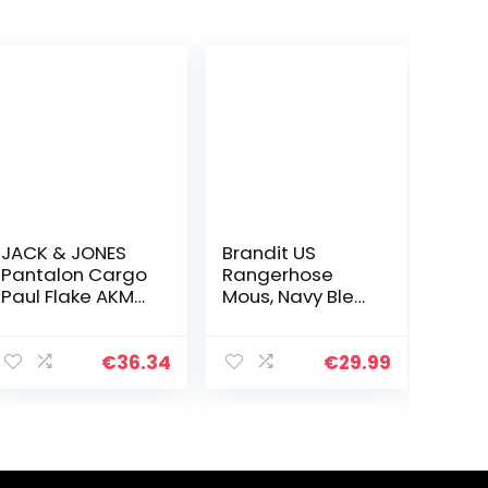
JACK & JONES
Brandit US
Pantalon Cargo
Rangerhose
Paul Flake AKM
Mous, Navy Bleu,
542 Black 32 32
7XL Homme
Black (US) 32 /
L32
€
36.34
€
29.99