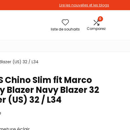
Lire les nouvelles et les blogs
0
Comparez
liste de souhaits
lazer (US) 32 / L34
 Chino Slim fit Marco
y Blazer Navy Blazer 32
r (US) 32 / L34
e
meture éclair