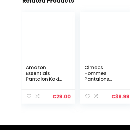
Related Products
Amazon
Olmecs
Essentials
Hommes
Pantalon Kaki
Pantalons
Stretch
Elastique Coton
Décontracté
Taille Plus Cargo
Coupe Ajustée
Droite avec
€
29.00
€
39.99
Homme, Bleu
Poches
Marine, 34W /
Printemps/Auto
32L
mne, Kaki,XL