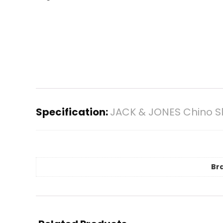
Specification:
JACK & JONES Chino Sli
Br