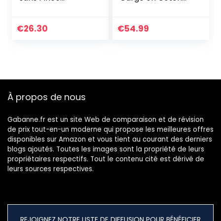
Infroissable Coupe
avec 7 Poches et
Ajustée Homme,
Ceinture Raven
Gris, 32W / 34L
Medium
€
26.30
€
54.99
À propos de nous
Gabanne.fr est un site Web de comparaison et de révision
de prix tout-en-un moderne qui propose les meilleures offres
disponibles sur Amazon et vous tient au courant des derniers
blogs ajoutés. Toutes les images sont la propriété de leurs
propriétaires respectifs. Tout le contenu cité est dérivé de
leurs sources respectives.
REJOIGNEZ NOTRE LISTE DE DIFFUSION POUR BÉNÉFICIER