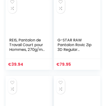
REIS, Pantalon de
G-STAR RAW
Travail Court pour
Pantalon Rovic Zip
Hommes, 270g/m²,
3D Regular
65% Polyester 35%
Tapered Homme
Coton, Noir-Jaune,
,Vert (dk bronze
Taille: L
green D02190-
€
39.94
€
79.95
5126-6059), 34W /
32L