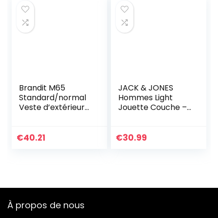
Brandit M65
JACK & JONES
Standard/normal
Hommes Light
Veste d’extérieur
Jouette Couche –
Parka b-3108 –
Marine Blazer – L
Chameau, l
€
40.21
€
30.99
À propos de nous