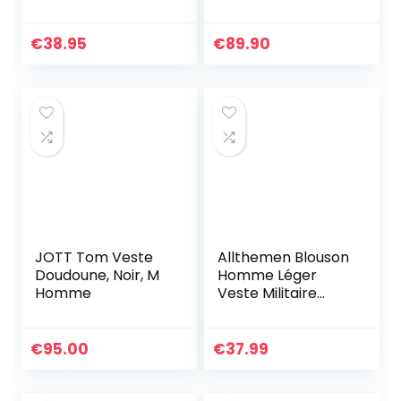
pantalon,
Cuir-Véritable
Flecktarn, XXXXL
Blouson Transition
Moto Coton
€
38.95
€
89.90
Vestes, Noir –
Similicuir, XL
JOTT Tom Veste
Allthemen Blouson
Doudoune, Noir, M
Homme Léger
Homme
Veste Militaire
Chaud Jacket
Casual Hiver
Printemps
€
95.00
€
37.99
Automne Aviateur
Col Montant Noir
3XL