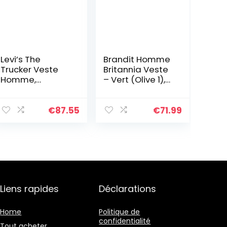
Levi’s The
Brandit Homme
Trucker Veste
Britannia Veste
Homme,
– Vert (Olive 1),
Rockridge, XL
3XL
€
87.55
€
71.99
Liens rapides
Déclarations
Home
Politique de
confidentialité
Tout acheter