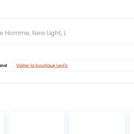
te Homme, New Light, L
and
Visiter la boutique Levi's