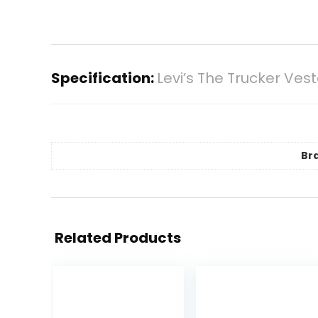
Specification:
Levi’s The Trucker Ves
Br
Related Products