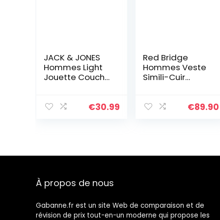
JACK & JONES
Red Bridge
Hommes Light
Hommes Veste
Jouette Couche
Simili-Cuir
– Marine Blazer
Côtelé Cuir-
– L
Véritable
Blouson
€
30.99
€
89.90
Transition Moto
Coton Vestes,
Noir – Similicuir,
XL
À propos de nous
Gabanne.fr est un site Web de comparaison et de
révision de prix tout-en-un moderne qui propose les