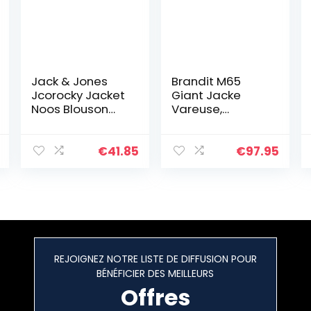
Jack & Jones
Brandit M65
Jcorocky Jacket
Giant Jacke
Noos Blouson
Vareuse,
Homme, Noir de
Schwarz, 7XL
jais, L
Große Größen
Homme
€
41.85
€
97.95
REJOIGNEZ NOTRE LISTE DE DIFFUSION POUR
BÉNÉFICIER DES MEILLEURS
Offres