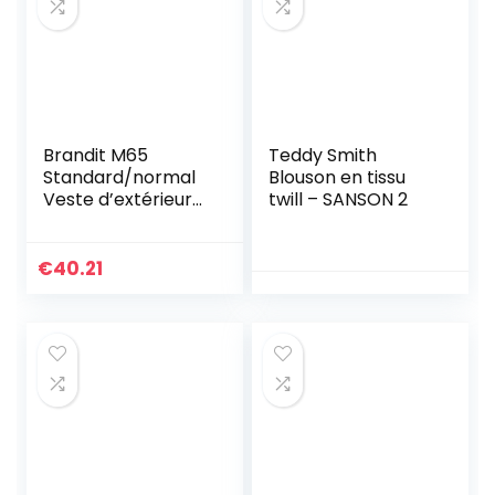
Brandit M65
Teddy Smith
Standard/normal
Blouson en tissu
Veste d’extérieur
twill – SANSON 2
Parka b-3108 –
Chameau, l
€
40.21