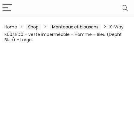
Home
Shop
Manteaux et blousons
K-Way
K004BD0 – veste imperméable – Homme – Bleu (Depht
Blue) – Large