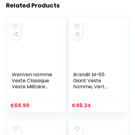
Related Products
WenVen Homme
Brandit M-65
Veste Classique
Giant Veste
Veste Militaire
homme, Vert
Casual Veste
(Olive 1), XL
Saharienne Cargo
Manteau Zippé
€
69.99
€
98.24
Coupe-Vent
Décontracté
Blouson en Coton
Automne Vert
Militaire-X 9929 M