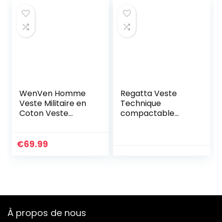
WenVen Homme
Regatta Veste
Veste Militaire en
Technique
Coton Veste
compactable
d’Extérieur Veste
Pack IT III
Classique Manteau
imperméable,
Zippé Randonnée
Respirante et
€
69.99
Blouson Cargo
légère avec
Multipoches Veste
Capuche Fixe
Légère Casual Noir
réglable Jackets
9929 XXL
Waterproof Shell
Homme, Burnt
Salmon, FR (Taille
À propos de nous
Fabricant : XL)