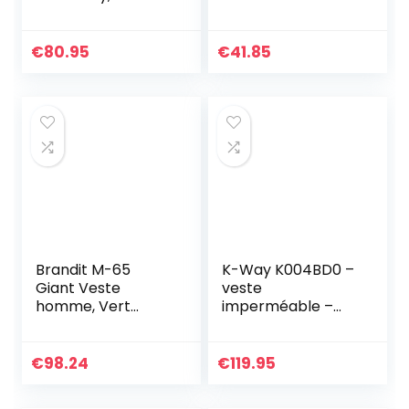
Homme, Noir de
jais, L
€
80.95
€
41.85
Brandit M-65
K-Way K004BD0 –
Giant Veste
veste
homme, Vert
imperméable –
(Olive 1), XL
Homme – Bleu
(Depht Blue) –
Large
€
98.24
€
119.95