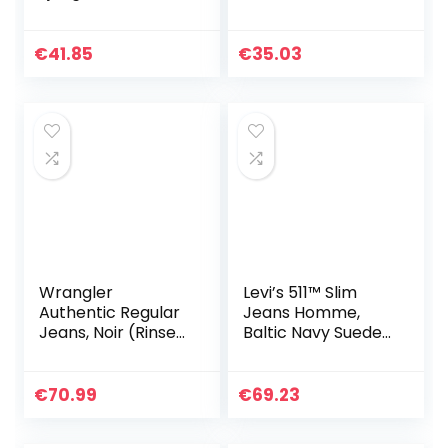
Lid Noos Jeans,
Homme, Bleu
Blue Denim, 29W /
(Jean Bleu), 30W /
30L EU
30L Homme
€
41.85
€
35.03
Wrangler
Levi’s 511™ Slim
Authentic Regular
Jeans Homme,
Jeans, Noir (Rinse
Baltic Navy Sueded
107), 44W / 32L
Sateen Wt B, 34W
Homme
/ 32L
€
70.99
€
69.23