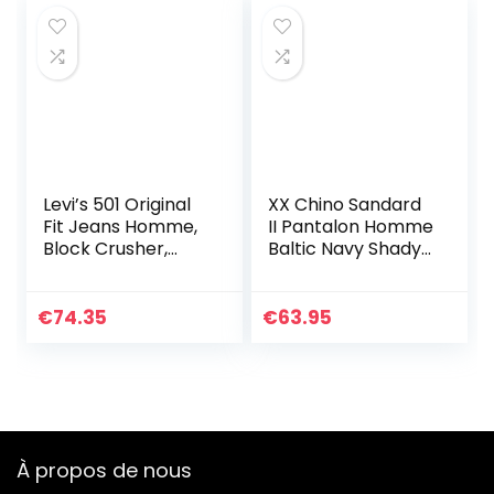
Levi’s 501 Original
XX Chino Sandard
Fit Jeans Homme,
II Pantalon Homme
Block Crusher,
Baltic Navy Shady
36W / 32L
Gd Ccu B (Bleu)
38W / 34L
€
74.35
€
63.95
À propos de nous