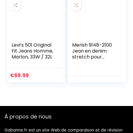
Levi’s 501 Original
Merish 9148-2100
Fit Jeans Homme,
Jean en denim
Marlon, 33W / 32L
stretch pour
homme Coupe
ajustée – Bleu –
34W x 34L
€
69.99
À propos de nous
Gabanne.fr est un site Web de comparaison et de révision