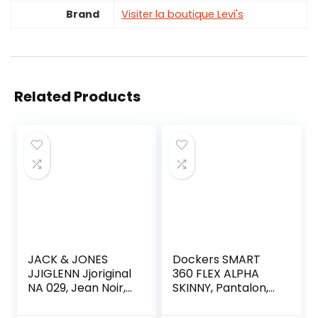
Brand
Visiter la boutique Levi's
Related Products
JACK & JONES
Dockers SMART
JJIGLENN Jjoriginal
360 FLEX ALPHA
NA 029, Jean Noir,
SKINNY, Pantalon,
34W x 32L Homme
Homme, Taupe
Sable, 29W / 32L