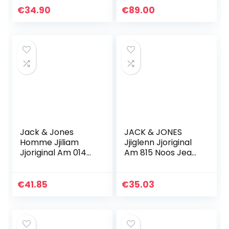
€
34.90
€
89.00
Jack & Jones
JACK & JONES
Homme Jjiliam
Jjiglenn Jjoriginal
Jjoriginal Am 014
Am 815 Noos Jeans
Lid Noos Jeans,
Homme, Bleu
Blue Denim, 29W /
(Jean Bleu), 30W /
30L EU
30L Homme
€
41.85
€
35.03