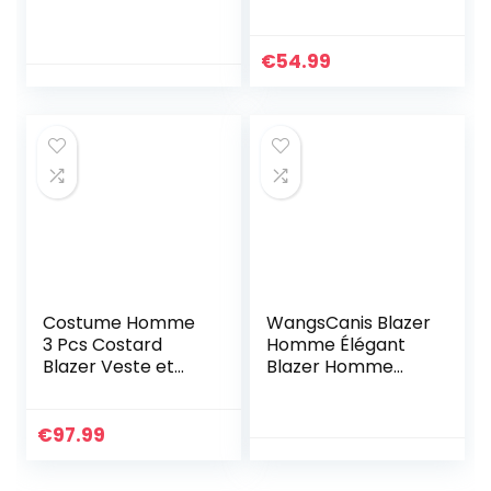
Veste De
Hommes, Bleu
Costume, Bleu
Marine, M
(Blue Dobby
€
54.99
58k4), 38 Homme
Costume Homme
WangsCanis Blazer
3 Pcs Costard
Homme Élégant
Blazer Veste et
Blazer Homme
Pantalon Gilet
Slim Fit Blouson
Mariage Party
Homme avec
Smoking, Gris, L
Boutons (Bleu, S)
€
97.99