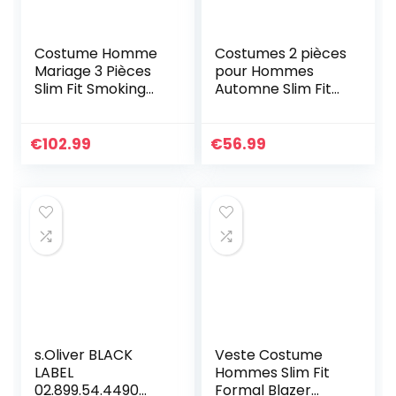
Costume Homme
Costumes 2 pièces
Mariage 3 Pièces
pour Hommes
Slim Fit Smoking
Automne Slim Fit
Costumes Couleur
Un Bouton
Pure Formel Veste
d’affaires Blazer
Gilet et Pantalon
Veste Plus La Taille
€
102.99
€
56.99
Homme, Noir, M
Costume De Fête
De Mariage
Costume Formel
(Bleu Marine,6XL)
s.Oliver BLACK
Veste Costume
LABEL
Hommes Slim Fit
02.899.54.4490
Formal Blazer