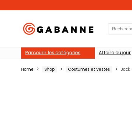
Search
for:
Parcourir les catégories
Affaire du jour
Home
Shop
Costumes et vestes
Jack 