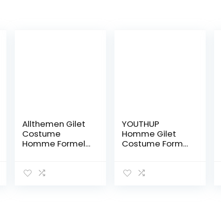
Allthemen Gilet
YOUTHUP
Costume
Homme Gilet
Homme Formel
Costume Formel
Classique
Gilets Sans
Casual Gilet
Manche Vest
sans Manches
Pour Business
pour Business
d’Affaire
Mariage de
Mariage Slim Fit,
Couler Unie
V-Gris Foncé, XS