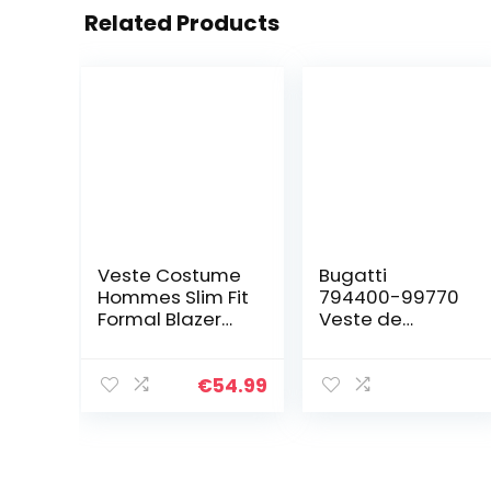
Related Products
Veste Costume
Bugatti
Hommes Slim Fit
794400-99770
Formal Blazer
Veste de
Hommes, Bleu
Costume, (Grau
Marine, M
57),
Manufacturer
€
54.99
Size:27