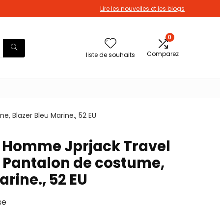
Lire les nouvelles et les blogs
0
Comparez
liste de souhaits
, Blazer Bleu Marine., 52 EU
 Homme Jprjack Travel
 Pantalon de costume,
arine., 52 EU
se