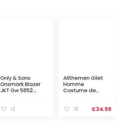
Only & Sons
Allthemen Gilet
Onsmark Blazer
Homme
JKT Gw 5852
Costume de
Noos Blouson de
Gilet Casual
Costume
Business double
d’affaires, Black,
boutonnage à
€
34.99
L Homme
col en U Bleu
Marine L