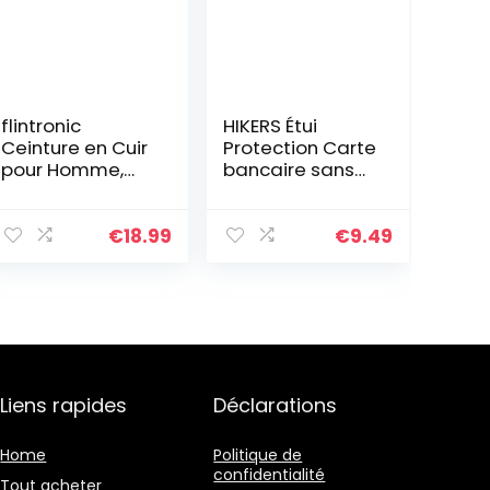
flintronic
HIKERS Étui
Ceinture en Cuir
Protection Carte
pour Homme,
bancaire sans
Réglable à
Contact Rigide,
Cliquet Ceinture
Lot de 3
Boucle
Housses
€
18.99
€
9.49
Automatique
Pochettes Anti
3.5cm * 130cm
RFID NFC pour
(Porte-clés et
Carte de crédit,
boîte inclus) –
Carte Bleue, CB
Original Idee
Blocage RFID (3
Cadeaux Noël
Étuis Noirs)
Liens rapides
Déclarations
Home
Politique de
confidentialité
Tout acheter