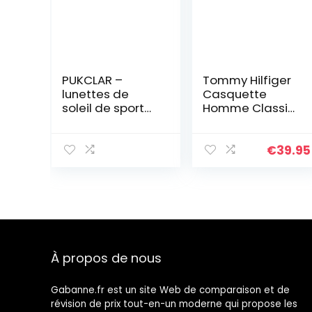
PUKCLAR –
Tommy Hilfiger
lunettes de
Casquette
soleil de sport
Homme Classic
polarisées pour
BB Casquette
hommes et
De Baseball,
femmes,
Bleu (Midnight),
€
39.95
lunettes de
Taille Unique
soleil de
conducteur,
course, vélo,
lunettes de
soleil de golf
uv400 CAT.3
À propos de nous
Gabanne.fr est un site Web de comparaison et de
révision de prix tout-en-un moderne qui propose les