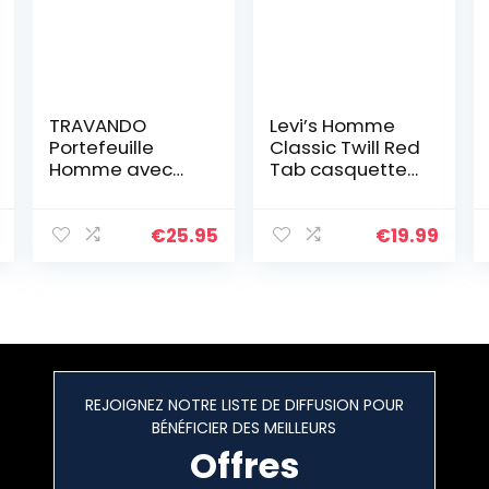
TRAVANDO
Levi’s Homme
Portefeuille
Classic Twill Red
Homme avec
Tab casquette
Pince à Billets
de Baseball,
Amsterdam Etui
Schwarz (Black),
RFID Blocage
Taille unique EU
€
25.95
€
19.99
Contre Piratage
Bancaire –
Mince Porte-
Monnaie avec
Clip en Métal –
Porte-Carte de
Crédit Sécurisé
REJOIGNEZ NOTRE LISTE DE DIFFUSION POUR
– Porte-Cartes
BÉNÉFICIER DES MEILLEURS
Offres