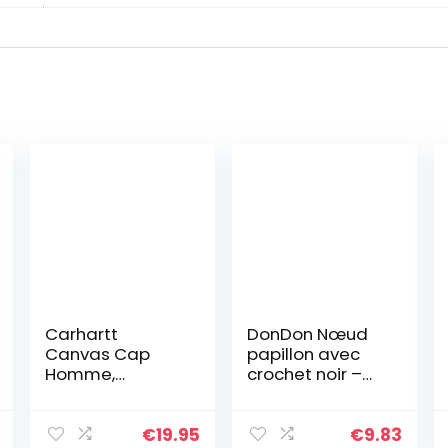
Carhartt
DonDon Nœud
Canvas Cap
papillon avec
Homme,
crochet noir –
CARHARTT®
déjà lié et
BROWN, Taille
réglable
unique
€
19.95
€
9.83