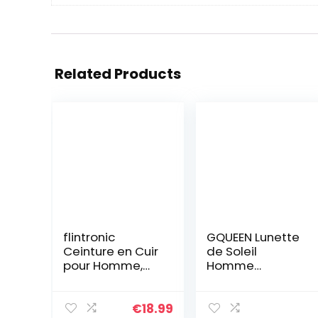
Related Products
flintronic
GQUEEN Lunette
Ceinture en Cuir
de Soleil
pour Homme,
Homme
Réglable à
Aviateur
Cliquet Ceinture
Premium Spring
Boucle
Hinges Al-Mg
€
18.99