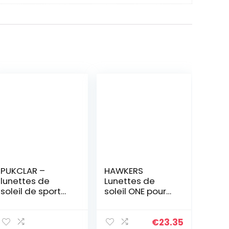
PUKCLAR –
HAWKERS
lunettes de
Lunettes de
soleil de sport
soleil ONE pour
polarisées pour
hommes et
hommes et
femmes
femmes,
€
23.35