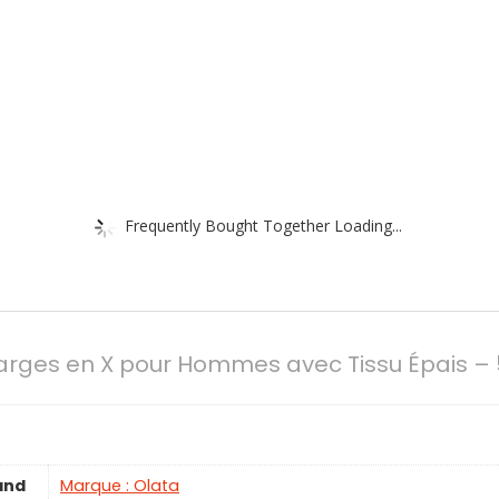
Frequently Bought Together Loading...
Larges en X pour Hommes avec Tissu Épais – 5
and
Marque : Olata