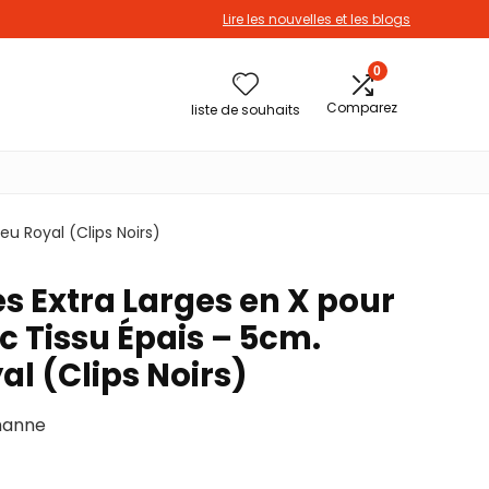
Lire les nouvelles et les blogs
0
Comparez
liste de souhaits
eu Royal (Clips Noirs)
es Extra Larges en X pour
Tissu Épais – 5cm.
al (Clips Noirs)
thanne