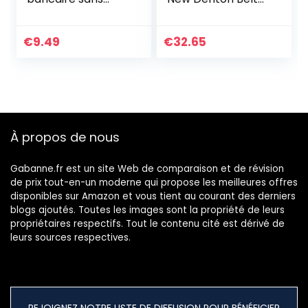
Contact Rigide, Lot
4.0 Ceinture Cuir,
de 3 Housses
Noir (Black), 95
Pochettes Anti
€
9.49
€
32.65
RFID NFC pour
Carte de crédit,
Carte Bleue, CB
Blocage RFID (3
Étuis Noirs)
À propos de nous
Gabanne.fr est un site Web de comparaison et de révision
de prix tout-en-un moderne qui propose les meilleures offres
disponibles sur Amazon et vous tient au courant des derniers
blogs ajoutés. Toutes les images sont la propriété de leurs
propriétaires respectifs. Tout le contenu cité est dérivé de
leurs sources respectives.