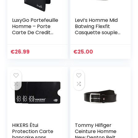
LuxyGo Portefeuille
Levi’s Homme Mid
Homme – Porte
Batwing Flexfit
Carte De Credit
Casquette souple,
Anti RFID/NFC –
Schwarz (Regular
Protection Cartes
Black 59), Taille
Bleue Pièce
unique EU
€
26.99
€
25.00
identité Francaise
Permis Conduire –
Etui Cuir – Protege
Contre Le piratage
Bancaire
HIKERS Étui
Tommy Hilfiger
Protection Carte
Ceinture Homme
bancaire sans
New Denton Belt