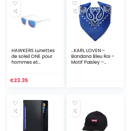
HAWKERS Lunettes
…KARL LOVEN –
de soleil ONE pour
Bandana Bleu Roi –
hommes et
Motif Paisley –
femmes
100% Coton –
Epaisseur
Supérieure – 20
€
23.35
Couleurs
Exclusives