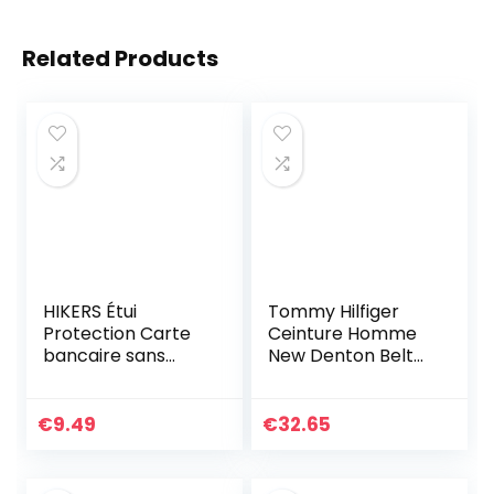
Related Products
HIKERS Étui
Tommy Hilfiger
Protection Carte
Ceinture Homme
bancaire sans
New Denton Belt
Contact Rigide, Lot
4.0 Ceinture Cuir,
de 3 Housses
Noir (Black), 95
Pochettes Anti
€
9.49
€
32.65
RFID NFC pour
Carte de crédit,
Carte Bleue, CB