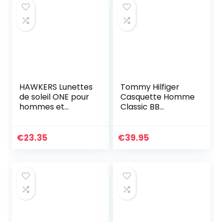
Blocage RFID (3
Étuis Noirs)
HAWKERS Lunettes
Tommy Hilfiger
de soleil ONE pour
Casquette Homme
hommes et
Classic BB
femmes
Casquette De
Baseball, Bleu
(Midnight), Taille
€
23.35
€
39.95
Unique