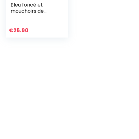
Bleu foncé et
mouchoirs de
poche, boutons de
manchette et
Pinces à cravates |
€
26.90
Coffret cadeau |
Accessoires de
Fete de Mariage